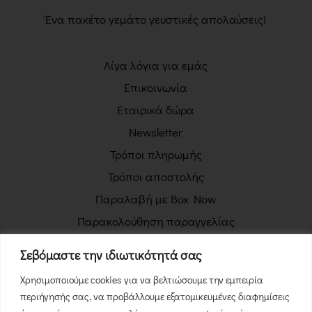
Ένα πακέτο γεμάτο γευστικές απολαύσεις!
Λίγα λόγια για εμάς
Επικοινωνία
Εταιρικά δώρα
Newsletter
Τρόποι πληρωμής
Τρόποι αποστολής
Παραλαβή με Box Now
Παρακολούθηση παραγγελίας
Πολιτική απορρήτου
Σεβόμαστε την ιδιωτικότητά σας
Όροι χρήσης
Χρησιμοποιούμε cookies για να βελτιώσουμε την εμπειρία
Πολιτική επιστροφών
περιήγησής σας, να προβάλλουμε εξατομικευμένες διαφημίσεις
Φόρμα Υπαναχώρησης