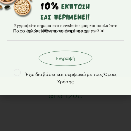
Εγγραφή
Φιστίκια καραμελωμένα με σουσάμι –
Έχω διαβάσει και συμφωνώ με τους Όρους
NutsBox
Χρήσης
από
1,20
€