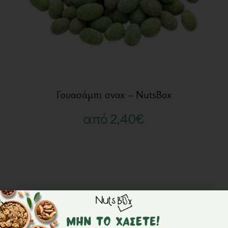
Γουασάμπι σνακ – NutsBox
από
2,40
€