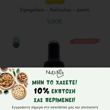
Σησαμέλαιο – Χαΐτογλου – 500mL
9,90
€
Μη διαθέσιμο