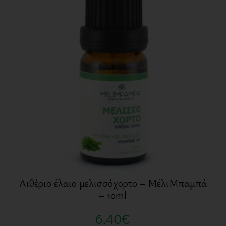
Αιθέριο έλαιο μελισσόχορτο – ΜέλιΜπαμπά
– 10ml
6,40
€