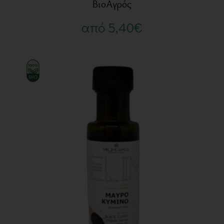
ΒιοΑγρός
από
5,40
€