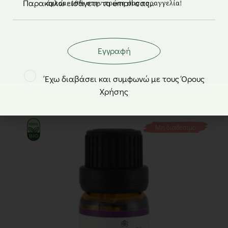
Αιθέριο έλαιο ευκάλυπτος BIO –
Εγγραφή
ΜέλιΜπαμπά – 10ml
Έχω διαβάσει και συμφωνώ με τους Όρους
6,80
€
Χρήσης
Μη διαθέσιμο