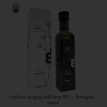
Λινέλαιο ψυχρής έκθλιψης BIO – ΒιοΑγρός –
250mL