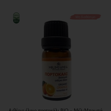
Μη διαθέσιμο
Αιθέριο έλαιο πορτοκάλι BIO – ΜέλιΜπαμπά