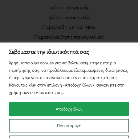
Τρόποι πληρωμής
Τρόποι αποστολής
Παραλαβή με Box Now
Παρακολούθηση παραγγελίας
Πολιτική απορρήτου
Σεβόμαστε την ιδιωτικότητά σας
Όροι χρήσης
Χρησιμοποιούμε cookies για να βελτιώσουμε την εμπειρία
Πολιτική επιστροφών
περιήγησής σας, να προβάλλουμε εξατομικευμένες διαφημίσεις
Φόρμα Υπαναχώρησης
ή περιεχόμενο και να αναλύουμε την επισκεψιμότητά μας.
Κάνοντας κλικ στην επιλογή «Αποδοχή Όλων», συναινείτε στη
χρήση των cookies από εμάς.
Αποδοχή όλων
© 2026 NutsBox.gr - Με την επιφύλαξη κάθε νόμιμου
Προσαρμογή
δικαιώματος.
δημιουργία & φιλοξενία eshop by
manbiz