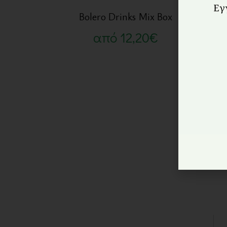
Bolero Drinks Mix Box
από
12,20
€