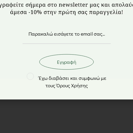
NutsBox Snack Pack
από
14,40
€
UltraSlim & Cacao Amo
viral βραβευμένο πακέτ
Bio Gel
59,80
€
50,80
Εγγραφή
Έχω διαβάσει και συμφωνώ με
τους Όρους Χρήσης