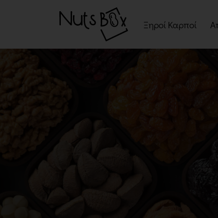
Ξηροί Καρποί
Α
Ψημένοι Ξηροί Καρπ
Ωμοί Ξηροί Καρποί
Σνακ Ξηρών Καρπών
Μείγματα Ξηρών
Καρπών