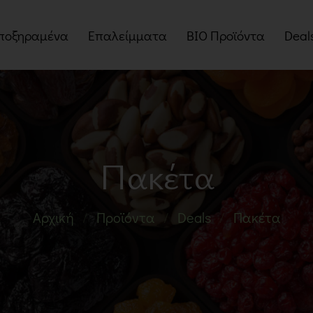
ποξηραμένα
Επαλείμματα
BIO Προϊόντα
Deal
οί
Βούτυρα Ξηρών Καρπών
Myst
Ταχίνια
Πα
Πραλίνες
Προσ
Πακέτα
Μαρμελάδες
Μέλια
Αρχική
Προϊόντα
Deals
Πακέτα