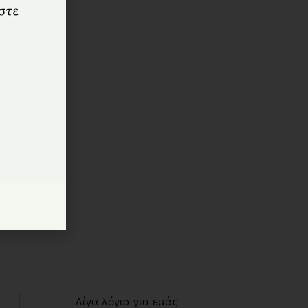
 (To
ο) –
€
Λίγα λόγια για εμάς