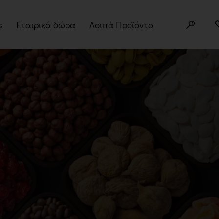
s
Εταιρικά δώρα
Λοιπά Προϊόντα
ery Boxes
Άλευρα
κέτα
Superfoods
φορές
Σπόροι
Δημητριακά
Βότανα
Μπαχαρικά
Παραδοσιακά Προϊόντα
Σνακ
Noodles – Ramen