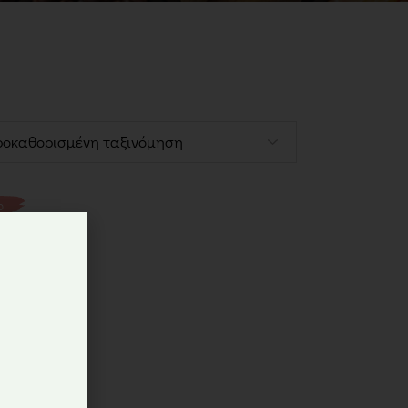
Ζαχαρώδη
Γλυκαντικά
Έλαια
Ροφήματα
Πρωτεΐνες
Συμπληρώματα
ο
International Corner