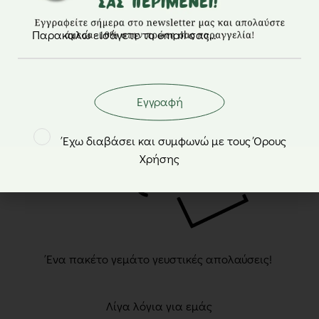
2510 834 134
690 638 5416
info@nutsbox.gr
Εγγραφή
Έχω διαβάσει και συμφωνώ με τους Όρους
Χρήσης
Ένα πακέτο γεμάτο γευστικές απολαύσεις!
Λίγα λόγια για εμάς