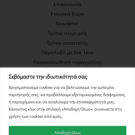
Επικοινωνία
Εταιρικά δώρα
Newsletter
Τρόποι πληρωμής
Τρόποι αποστολής
Παραλαβή με Box Now
Παρακολούθηση παραγγελίας
Πολιτική απορρήτου
Σεβόμαστε την ιδιωτικότητά σας
Όροι χρήσης
Χρησιμοποιούμε cookies για να βελτιώσουμε την εμπειρία
Πολιτική επιστροφών
περιήγησής σας, να προβάλλουμε εξατομικευμένες διαφημίσεις
Φόρμα Υπαναχώρησης
ή περιεχόμενο και να αναλύουμε την επισκεψιμότητά μας.
Κάνοντας κλικ στην επιλογή «Αποδοχή Όλων», συναινείτε στη
χρήση των cookies από εμάς.
Αποδοχή όλων