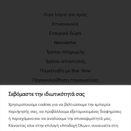
Λίγα λόγια για εμάς
Επικοινωνία
Εταιρικά δώρα
Newsletter
Τρόποι πληρωμής
Τρόποι αποστολής
Παραλαβή με Box Now
Παρακολούθηση παραγγελίας
Πολιτική απορρήτου
Σεβόμαστε την ιδιωτικότητά σας
Όροι χρήσης
Χρησιμοποιούμε cookies για να βελτιώσουμε την εμπειρία
Πολιτική επιστροφών
περιήγησής σας, να προβάλλουμε εξατομικευμένες διαφημίσεις
Φόρμα Υπαναχώρησης
ή περιεχόμενο και να αναλύουμε την επισκεψιμότητά μας.
Κάνοντας κλικ στην επιλογή «Αποδοχή Όλων», συναινείτε στη