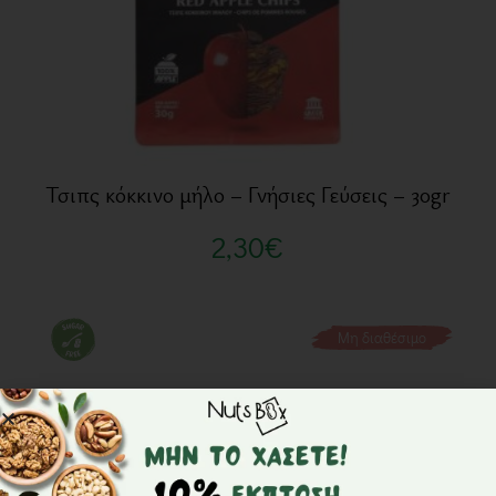
Τσιπς κόκκινο μήλο – Γνήσιες Γεύσεις – 30gr
2,30
€
Μη διαθέσιμο