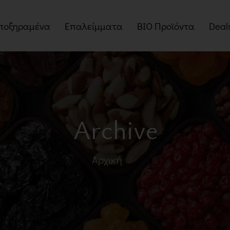
ποξηραμένα
Επαλείμματα
BIO Προϊόντα
Deal
οί
Βούτυρα Ξηρών Καρπών
Myst
Ταχίνια
Πακέ
Πραλίνες
Προσ
Archive
Μαρμελάδες
Μέλια
Αρχική