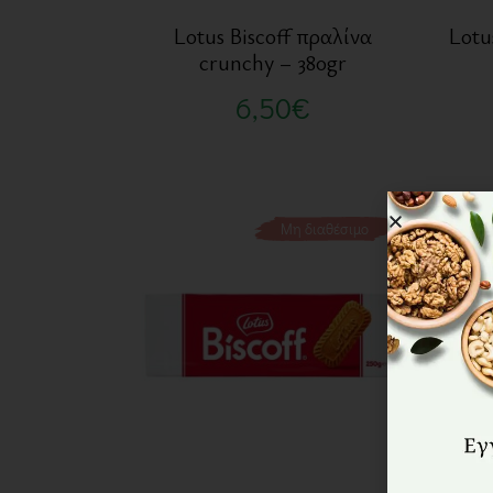
Lotus Biscoff πραλίνα
Lotu
crunchy – 380gr
6,50
€
Μη διαθέσιμο