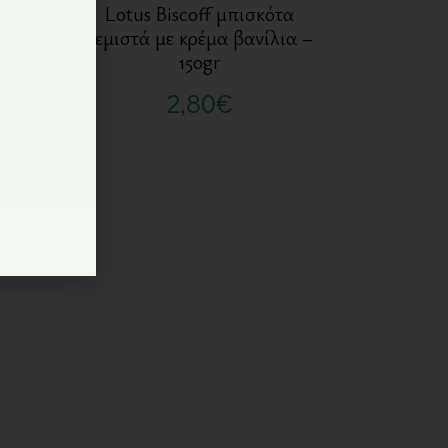
τα
Lotus Biscoff μπισκότα
ff –
γεμιστά με κρέμα βανίλια –
150gr
2,80
€