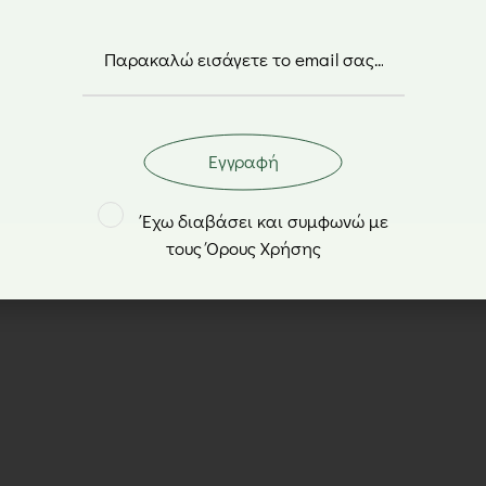
tus Biscoff μπισκότα σε
Lotus Biscoff μπισκό
μερίδες – 312,5gr
γεμιστά με κρέμα Bisco
150gr
5,30
€
2,80
€
Εγγραφή
Έχω διαβάσει και συμφωνώ με
τους Όρους Χρήσης