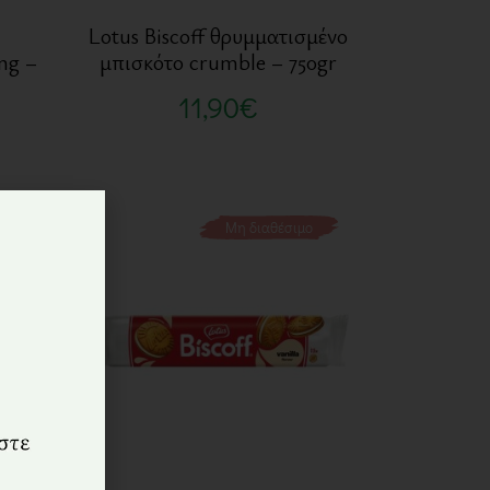
ι
Lotus Biscoff θρυμματισμένο
ng –
μπισκότο crumble – 750gr
11,90
€
ο
Μη διαθέσιμο