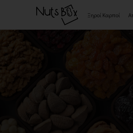
Ξηροί Καρποί
Α
Ψημένοι Ξηροί Καρπ
Ωμοί Ξηροί Καρποί
Σνακ Ξηρών Καρπών
Μείγματα Ξηρών
Καρπών