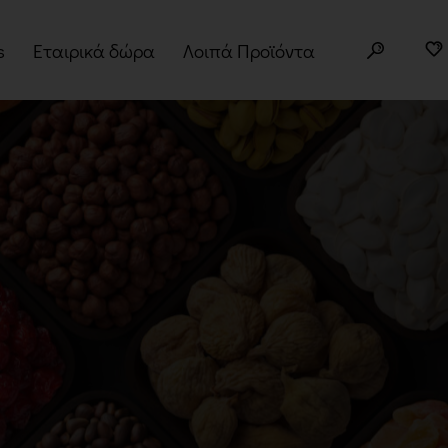
s
Εταιρικά δώρα
Λοιπά Προϊόντα
ery Boxes
Άλευρα
τα
Superfoods
φορές
Σπόροι
Δημητριακά
Βότανα
Μπαχαρικά
Παραδοσιακά Προϊόντα
Σνακ
Noodles – Ramen