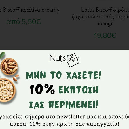
s Biscoff πραλίνα creamy
Lotus Biscoff σιρόπ
ζαχαροπλαστικής toppi
από
5,50
€
1000gr
19,80
€
Μη διαθέσιμο
Μη διαθέσιμ