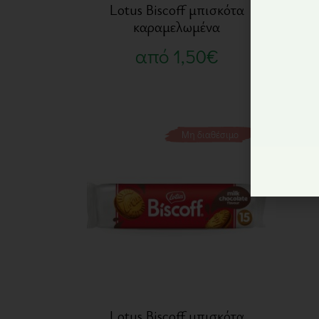
Lotus Biscoff μπισκότα
Lo
καραμελωμένα
από
1,50
€
Μη διαθέσιμο
Lotus Biscoff μπισκότα