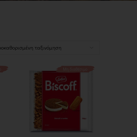
Ζαχαρώδη
Γλυκαντικά
Έλαια
Ροφήματα
Πρωτεΐνες
Συμπληρώματα
ο
Μη διαθέσιμο
International Corner