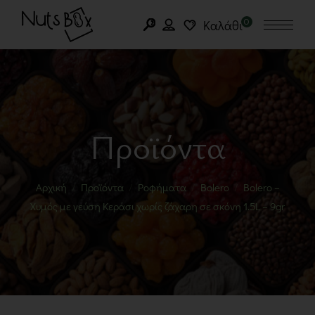
0
Καλάθι
Προϊόντα
Αρχική
Προϊόντα
Ροφήματα
Bolero
Bolero –
Χυμός με γεύση Κεράσι χωρίς ζάχαρη σε σκόνη 1.5L – 9gr