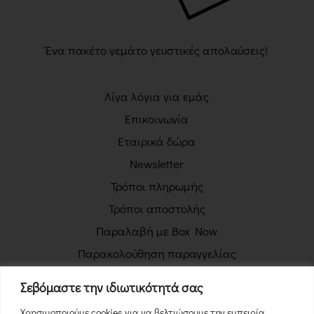
Ένα πακέτο γεμάτο γευστικές απολαύσεις!
Λίγα λόγια για εμάς
Επικοινωνία
Εταιρικά δώρα
Newsletter
Τρόποι πληρωμής
Τρόποι αποστολής
Παραλαβή με Box Now
Παρακολούθηση παραγγελίας
Πολιτική απορρήτου
Σεβόμαστε την ιδιωτικότητά σας
Όροι χρήσης
Χρησιμοποιούμε cookies για να βελτιώσουμε την εμπειρία