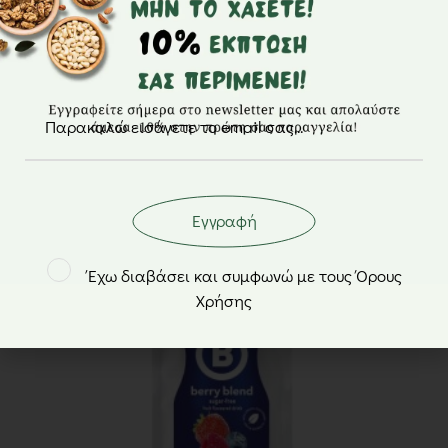
Bolero – Χυμός με γεύση Φρούτα του δάσους
χωρίς ζάχαρη σε σκόνη 1.5L – 9gr
0,68
€
Εγγραφή
Έχω διαβάσει και συμφωνώ με τους Όρους
Χρήσης