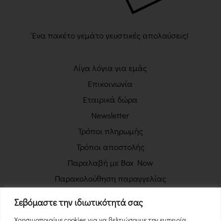
Ένα πακέτο γεμάτο γευστικές απολαύσεις!
Λίγα λόγια για εμάς
Επικοινωνία
Εταιρικά δώρα
Newsletter
Τρόποι πληρωμής
Τρόποι αποστολής
Παραλαβή με Box Now
Παρακολούθηση παραγγελίας
Πολιτική απορρήτου
Σεβόμαστε την ιδιωτικότητά σας
Όροι χρήσης
Χρησιμοποιούμε cookies για να βελτιώσουμε την εμπειρία