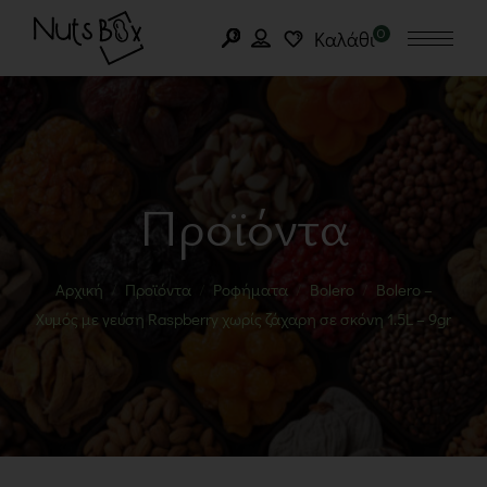
0
Καλάθι
Προϊόντα
Αρχική
Προϊόντα
Ροφήματα
Bolero
Bolero –
Χυμός με γεύση Raspberry χωρίς ζάχαρη σε σκόνη 1.5L – 9gr