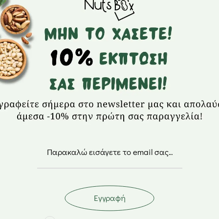
Απολαυστικό ρό
ζάχαρη.
Ιδανικό για δια
ειδική διατροφ
τους τύπους δία
Αποτελεί μια υγ
ενώ προσφέρει α
μη γενετικά τρ
χρωστικές και α
γλουτένη.
Μπορούν να προ
ανθρακούχο νερό
κρέμα, στο ζελέ
γλυκιά παρασκε
Εγγραφή
γραμμαρίων αντι