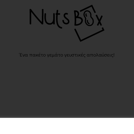
Ένα πακέτο γεμάτο γευστικές απολαύσεις!
© 2026 NutsBox.gr - Με την επιφύλαξη κάθε νόμιμου δικαιώματος.