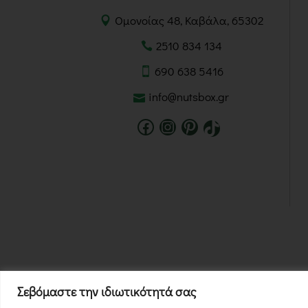
Ομονοίας 48, Καβάλα, 65302
2510 834 134
690 638 5416
info@nutsbox.gr
Σεβόμαστε την ιδιωτικότητά σας