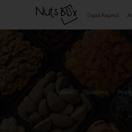
Ξηροί Καρποί
Α
Ψημένοι Ξηροί Καρπ
Ωμοί Ξηροί Καρποί
Σνακ Ξηρών Καρπών
Μείγματα Ξηρών
Καρπών
Αρχική
Προϊόντα
Ροφή