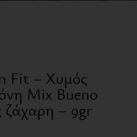
Ζαχαρώδη
Γλυκαντικά
Έλαια
Ροφήματα
Πρωτεΐνες
Συμπληρώματα
n Fit – Χυμός
International Corner
κόνη Mix Bueno
 ζάχαρη – 9gr