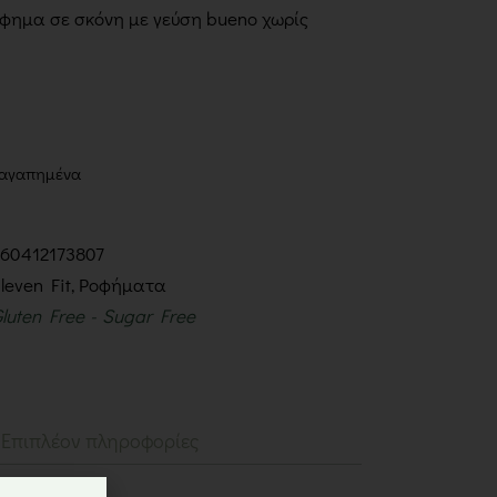
φημα σε σκόνη με γεύση bueno χωρίς
 αγαπημένα
760412173807
leven Fit
,
Ροφήματα
luten Free
Sugar Free
Επιπλέον πληροφορίες