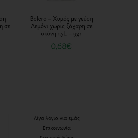
ύση
Bolero – Χυμός με γεύση
η σε
Λεμόνι χωρίς ζάχαρη σε
σκόνη 1.5L – 9gr
0,68
€
Λίγα λόγια για εμάς
Επικοινωνία
Εταιρικά δώρα