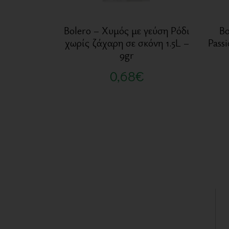
Bolero – Χυμός με γεύση Ρόδι
Bo
χωρίς ζάχαρη σε σκόνη 1.5L –
Pass
9gr
0,68
€