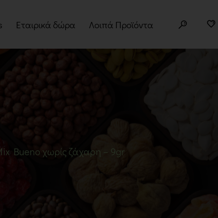
s
Εταιρικά δώρα
Λοιπά Προϊόντα
ery Boxes
Άλευρα
τα
Superfoods
φορές
Σπόροι
Δημητριακά
Βότανα
 Mix Bueno χωρίς ζάχαρη – 9gr
Μπαχαρικά
Παραδοσιακά Προϊόντα
Σνακ
Noodles – Ramen