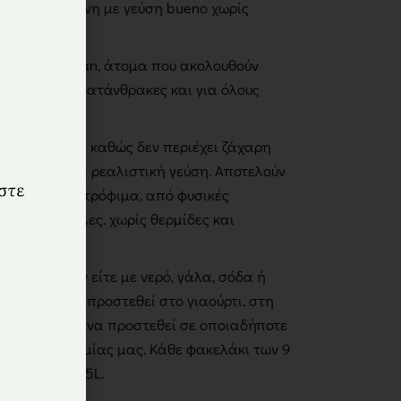
φημα σε σκόνη με γεύση bueno χωρίς
βητικούς, Vegan, άτομα που ακολουθούν
ή φτωχή σε υδατάνθρακες και για όλους
ιτας.
ιεινή επιλογή καθώς δεν περιέχει ζάχαρη
υθεντική και ρεαλιστική γεύση. Αποτελούν
οποποιημένα τρόφιμα, από φυσικές
ρωματικές ύλες. χωρίς θερμίδες και
ετοιμαστούν είτε με νερό, γάλα, σόδα ή
. Μπορεί να προστεθεί στο γιαούρτι, στη
. ή ακόμη και να προστεθεί σε οποιαδήποτε
υή της επιθυμίας μας. Κάθε φακελάκι των 9
στοιχεί σε 1,5L.