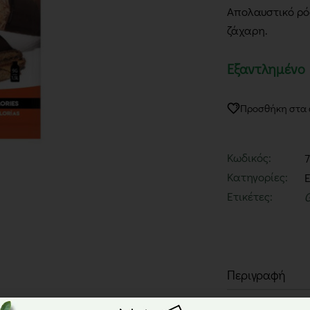
Απολαυστικό ρό
ζάχαρη.
Εξαντλημένο
Προσθήκη στα
Κωδικός:
Κατηγορίες:
E
Ετικέτες:
G
Περιγραφή