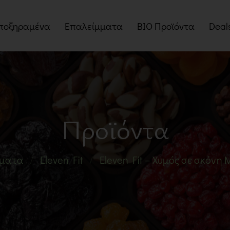
ποξηραμένα
Επαλείμματα
BIO Προϊόντα
Deal
οί
Βούτυρα Ξηρών Καρπών
Myst
Ταχίνια
Πακέ
Πραλίνες
Προσ
Προϊόντα
Μαρμελάδες
Μέλια
ματα
Eleven Fit
Eleven Fit – Χυμός σε σκόνη