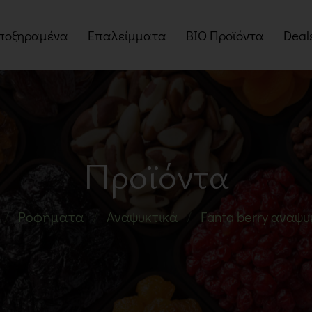
ποξηραμένα
Επαλείμματα
BIO Προϊόντα
Deal
οί
Βούτυρα Ξηρών Καρπών
Myst
Ταχίνια
Πακέ
Πραλίνες
Προσ
Προϊόντα
Μαρμελάδες
Μέλια
Ροφήματα
Αναψυκτικά
Fanta berry αναψυ