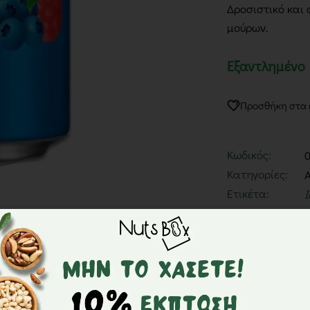
Δροσιστικό και
μούρων.
Εξαντλημένο
Προσθήκη στα
Κωδικός:
Κατηγορίες:
Ετικέτα:
I
Περιγραφή