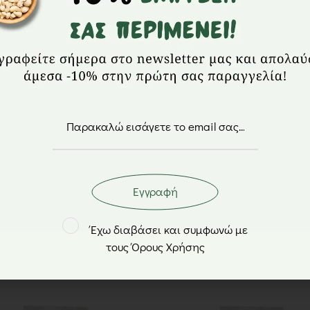
Fanta εισαγωγής
Δροσιστικό και
γεύση μούρων! 
γλυκύτητα, κάθε
Δοκιμάστε το π
αναψυκτικών μικ
Εγγραφή
Έχω διαβάσει και συμφωνώ με
τους Όρους Χρήσης