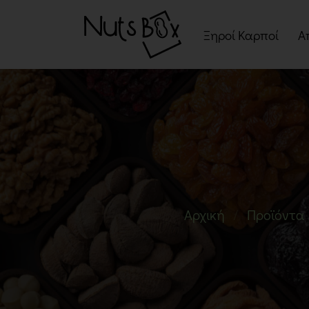
Ξηροί Καρποί
Α
Ψημένοι Ξηροί Καρπ
Ωμοί Ξηροί Καρποί
Σνακ Ξηρών Καρπών
Μείγματα Ξηρών
Καρπών
Αρχική
Προϊόντα