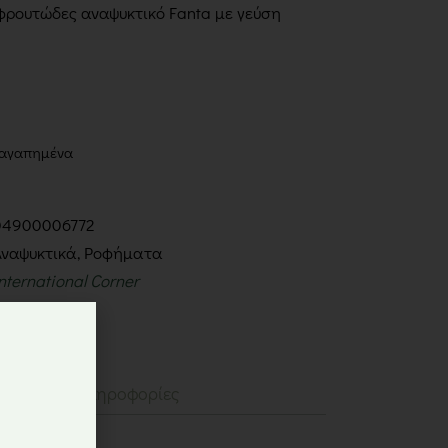
 φρουτώδες αναψυκτικό Fanta με γεύση
 αγαπημένα
04900006772
Αναψυκτικά
,
Ροφήματα
nternational Corner
Επιπλέον πληροφορίες