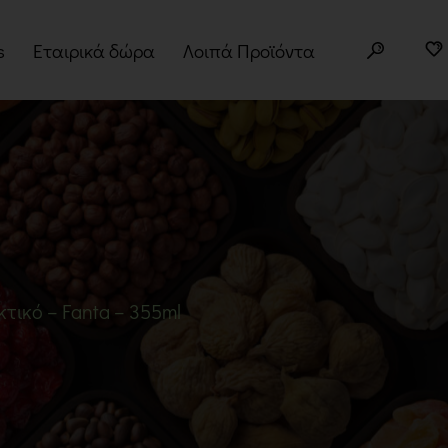
s
Εταιρικά δώρα
Λοιπά Προϊόντα
ery Boxes
Άλευρα
τα
Superfoods
φορές
Σπόροι
Δημητριακά
Βότανα
κτικό – Fanta – 355ml
Μπαχαρικά
Παραδοσιακά Προϊόντα
Σνακ
Noodles – Ramen