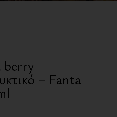
Ζαχαρώδη
Γλυκαντικά
Έλαια
Ροφήματα
Πρωτεΐνες
Συμπληρώματα
 berry
International Corner
κτικό – Fanta
ml