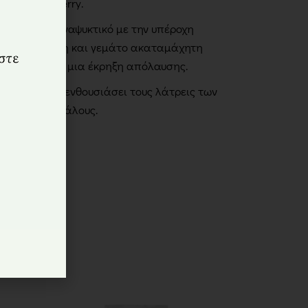
 με γεύση berry.
 φρουτώδες αναψυκτικό με την υπέροχη
Χωρίς καφεΐνη και γεμάτο ακαταμάχητη
 γουλιά είναι μια έκρηξη απόλαυσης.
αγωμένο. Θα ενθουσιάσει τους λάτρεις των
ρούς και μεγάλους.