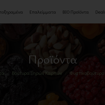
ποξηραμένα
Επαλείμματα
BIO Προϊόντα
Deal
οί
Βούτυρα Ξηρών Καρπών
Myst
Ταχίνια
Πακέ
Πραλίνες
Προσ
Προϊόντα
Μαρμελάδες
Μέλια
τα
Βούτυρα Ξηρών Καρπών
Φυστικοβούτυρο μ