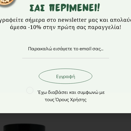
Το φυστικοβούτυ
βουτύρου φιστικ
Η γλύκα του μελ
προσωπικότητα 
βάζουν σκοπό ν
Εγγραφή
Έχω διαβάσει και συμφωνώ με
τους Όρους Χρήσης