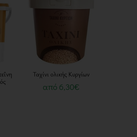
τεΐνη
Ταχίνι ολικής Κυργίων
πός
από
6,30
€