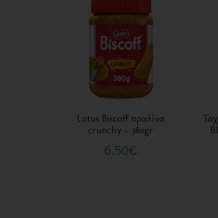
Lotus Biscoff πραλίνα
Ταχ
crunchy – 380gr
B
6,50
€