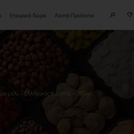
s
Εταιρικά δώρα
Λοιπά Προϊόντα
ery Boxes
Άλευρα
τα
Superfoods
φορές
Σπόροι
Δημητριακά
Βότανα
ε μέλι – Ελληνικός Καρπός – 300gr
Μπαχαρικά
Παραδοσιακά Προϊόντα
Σνακ
Noodles – Ramen