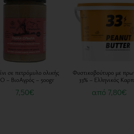
ίνι σε πετρόμυλο ολικής
Φυστικοβούτυρο με πρω
IO – ΒιοΑγρός – 500gr
33% – Ελληνικός Καρ
7,50
€
από
7,80
€