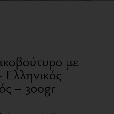
Ζαχαρώδη
Γλυκαντικά
Έλαια
Ροφήματα
Πρωτεΐνες
Συμπληρώματα
ικοβούτυρο με
International Corner
– Ελληνικός
ός – 300gr