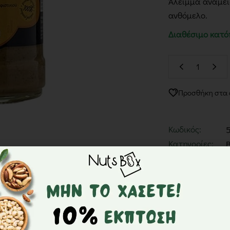
Άλειμμα ανάμειξ
ανθόμελο.
Διαθέσιμο κατό
Προσθήκη στα
Κωδικός:
Κατηγορίες:
Ετικέτα:
Περιγραφή