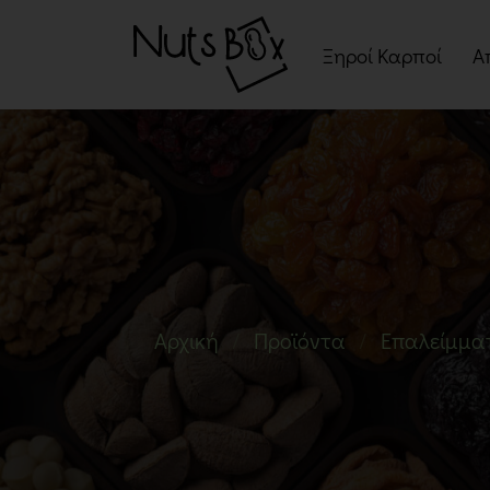
Ξηροί Καρποί
Α
Ψημένοι Ξηροί Καρπ
Ωμοί Ξηροί Καρποί
Σνακ Ξηρών Καρπών
Μείγματα Ξηρών
Καρπών
Αρχική
Προϊόντα
Επαλείμμα