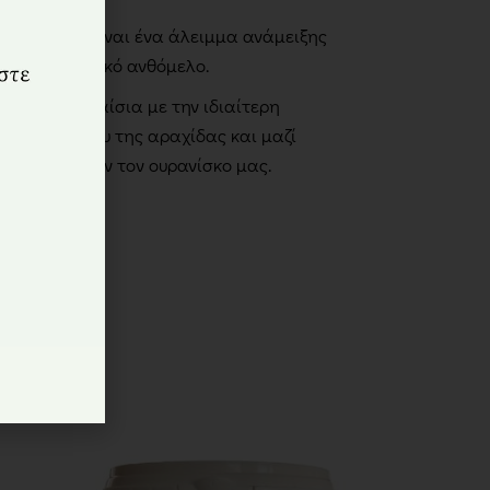
ρο με μέλι είναι ένα άλειμμα ανάμειξης
ιού με ελληνικό ανθόμελο.
ιού σμίγει εξαίσια με την ιδιαίτερη
του βουτύρου της αραχίδας και μαζί
α ξετρελάνουν τον ουρανίσκο μας.