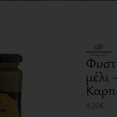
Φυστ
μέλι 
Καρπ
4,20
€