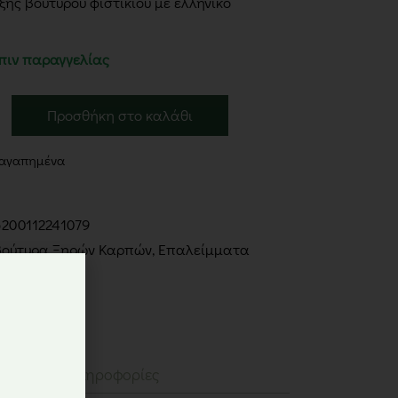
ης βουτύρου φιστικιού με ελληνικό
πιν παραγγελίας
Προσθήκη στο καλάθι
 αγαπημένα
5200112241079
Βούτυρα Ξηρών Καρπών
,
Επαλείμματα
Sugar Free
Επιπλέον πληροφορίες