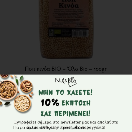
Ποπ κινόα BIO – Όλα Bio – 100gr
2,70
€