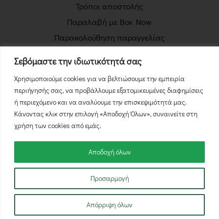
Τρόποι αποστολής
Παραλαβή με Box Now
Παρακολούθηση παραγγελίας
Πολιτική απορρήτου
Σεβόμαστε την ιδιωτικότητά σας
Όροι χρήσης
Χρησιμοποιούμε cookies για να βελτιώσουμε την εμπειρία
Πολιτική επιστροφών
περιήγησής σας, να προβάλλουμε εξατομικευμένες διαφημίσεις
Φόρμα Υπαναχώρησης
ή περιεχόμενο και να αναλύουμε την επισκεψιμότητά μας.
Κάνοντας κλικ στην επιλογή «Αποδοχή Όλων», συναινείτε στη
χρήση των cookies από εμάς.
Αποδοχή όλων
© 2026 NutsBox.gr - Με την επιφύλαξη κάθε νόμιμου
Προσαρμογή
δικαιώματος.
δημιουργία & φιλοξενία eshop by
manbiz
Απόρριψη όλων