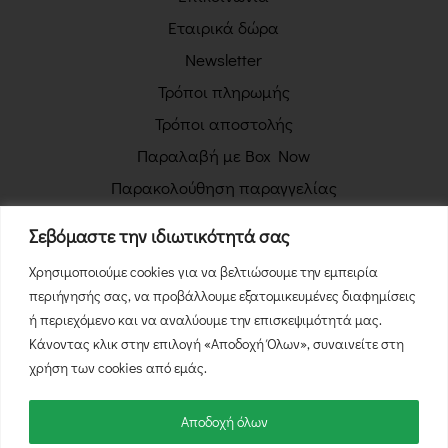
Εταιρικά δώρα
Newsletter
Τρόποι πληρωμής
Τρόποι αποστολής
Παραλαβή με Box Now
Παρακολούθηση παραγγελίας
Πολιτική απορρήτου
Σεβόμαστε την ιδιωτικότητά σας
Όροι χρήσης
Χρησιμοποιούμε cookies για να βελτιώσουμε την εμπειρία
Πολιτική επιστροφών
περιήγησής σας, να προβάλλουμε εξατομικευμένες διαφημίσεις
Φόρμα Υπαναχώρησης
ή περιεχόμενο και να αναλύουμε την επισκεψιμότητά μας.
Κάνοντας κλικ στην επιλογή «Αποδοχή Όλων», συναινείτε στη
χρήση των cookies από εμάς.
Αποδοχή όλων