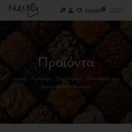
0
Καλάθι
Προϊόντα
Αρχική
Προϊόντα
Ξηροί Καρποί
Ηλιόσπορος ψίχα
βιολογικός BIO – ΒιοΑγρός