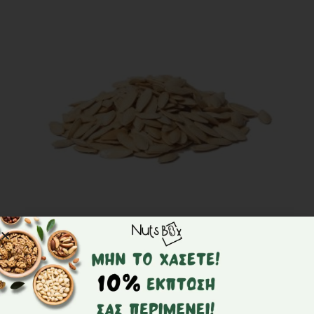
Κολοκυθόσπορος ωμός γίγα – NutsBox
από
1,90
€