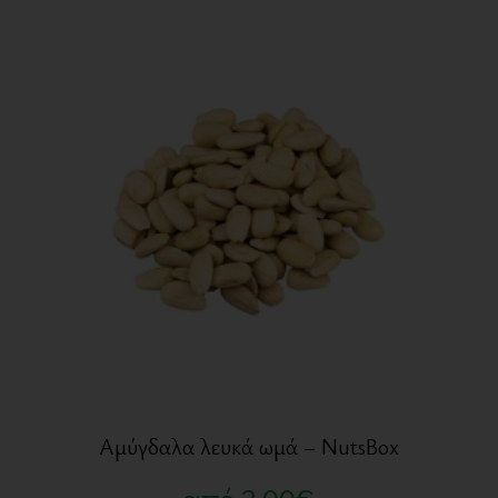
Αμύγδαλα λευκά ωμά – NutsBox