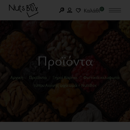
0
Καλάθι
Προϊόντα
Αρχική
Προϊόντα
Ξηροί Καρποί
Φιστίκια κελυφωτά
τύπου Αιγίνης ψίχα ωμά – NutsBox