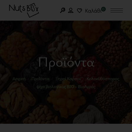
0
Καλάθι
Προϊόντα
Αρχική
Προϊόντα
Ξηροί Καρποί
Κολοκυθόσπορος
ψίχα βιολογικός BIO – ΒιοΑγρός