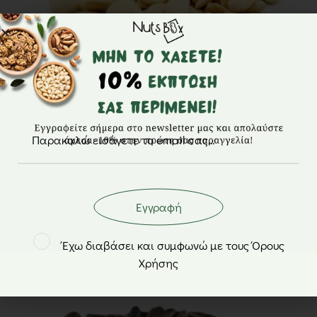
Αμύγδαλα λευκά ψημένα ανάλατα – NutsBox
από
2,30
€
Εγγραφή
Έχω διαβάσει και συμφωνώ με τους Όρους
Χρήσης