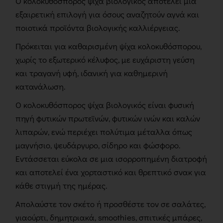
Ο κολοκυθόσπορος ψίχα βιολογικός αποτελεί μία
εξαιρετική επιλογή για όσους αναζητούν αγνά και
ποιοτικά προϊόντα βιολογικής καλλιέργειας.
Πρόκειται για καθαρισμένη ψίχα κολοκυθόσπορου,
χωρίς το εξωτερικό κέλυφος, με ευχάριστη γεύση
και τραγανή υφή, ιδανική για καθημερινή
κατανάλωση.
Ο κολοκυθόσπορος ψίχα βιολογικός είναι φυσική
πηγή φυτικών πρωτεϊνών, φυτικών ινών και καλών
λιπαρών, ενώ περιέχει πολύτιμα μέταλλα όπως
μαγνήσιο, ψευδάργυρο, σίδηρο και φώσφορο.
Εντάσσεται εύκολα σε μια ισορροπημένη διατροφή
και αποτελεί ένα χορταστικό και θρεπτικό σνακ για
κάθε στιγμή της ημέρας.
Απολαύστε τον σκέτο ή προσθέστε τον σε σαλάτες,
γιαούρτι, δημητριακά, smoothies, σπιτικές μπάρες,