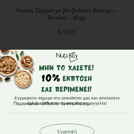
Ακανές Σερρών με βουβαλίσιο βούτυρο –
Βασάκη – 360gr
4,90
€
Εγγραφή