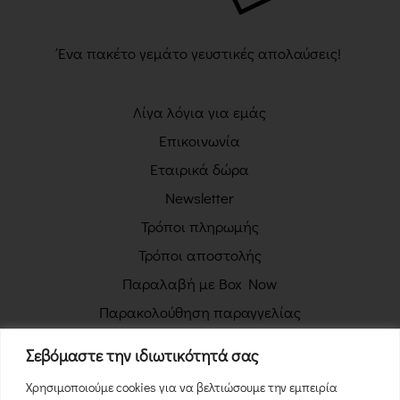
Ένα πακέτο γεμάτο γευστικές απολαύσεις!
Λίγα λόγια για εμάς
Επικοινωνία
Εταιρικά δώρα
Newsletter
Τρόποι πληρωμής
Τρόποι αποστολής
Παραλαβή με Box Now
Παρακολούθηση παραγγελίας
Πολιτική απορρήτου
Σεβόμαστε την ιδιωτικότητά σας
Όροι χρήσης
Χρησιμοποιούμε cookies για να βελτιώσουμε την εμπειρία
Πολιτική επιστροφών