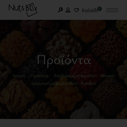
0
Καλάθι
Προϊόντα
Αρχική
Προϊόντα
Αποξηραμένα Φρούτα
Μάνγκο
οσμωτικό με χυμό μήλου – NutsBox