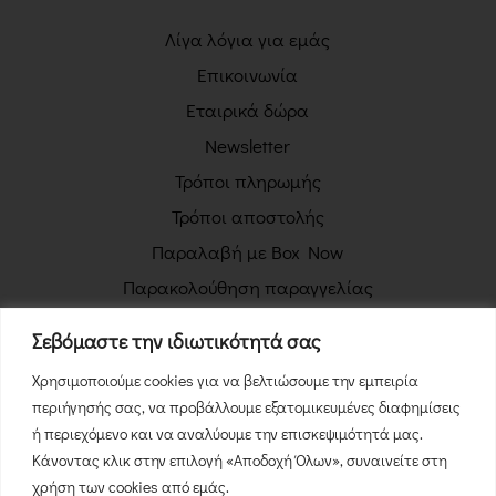
Λίγα λόγια για εμάς
Επικοινωνία
Εταιρικά δώρα
Newsletter
Τρόποι πληρωμής
Τρόποι αποστολής
Παραλαβή με Box Now
Παρακολούθηση παραγγελίας
Πολιτική απορρήτου
Σεβόμαστε την ιδιωτικότητά σας
Όροι χρήσης
Χρησιμοποιούμε cookies για να βελτιώσουμε την εμπειρία
Πολιτική επιστροφών
περιήγησής σας, να προβάλλουμε εξατομικευμένες διαφημίσεις
Φόρμα Υπαναχώρησης
ή περιεχόμενο και να αναλύουμε την επισκεψιμότητά μας.
Κάνοντας κλικ στην επιλογή «Αποδοχή Όλων», συναινείτε στη
χρήση των cookies από εμάς.