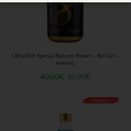
UltraSlim Special Natures Power – Bio Gel –
1000mL
40,00
€
36,90
€
Προσφορά