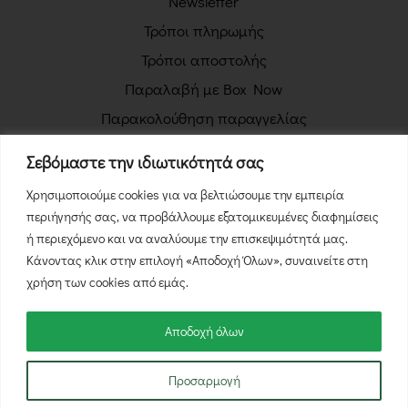
Newsletter
Τρόποι πληρωμής
Τρόποι αποστολής
Παραλαβή με Box Now
Παρακολούθηση παραγγελίας
Πολιτική απορρήτου
Σεβόμαστε την ιδιωτικότητά σας
Όροι χρήσης
Χρησιμοποιούμε cookies για να βελτιώσουμε την εμπειρία
Πολιτική επιστροφών
περιήγησής σας, να προβάλλουμε εξατομικευμένες διαφημίσεις
Φόρμα Υπαναχώρησης
ή περιεχόμενο και να αναλύουμε την επισκεψιμότητά μας.
Κάνοντας κλικ στην επιλογή «Αποδοχή Όλων», συναινείτε στη
χρήση των cookies από εμάς.
Αποδοχή όλων
© 2026 NutsBox.gr - Με την επιφύλαξη κάθε νόμιμου
Προσαρμογή
δικαιώματος.