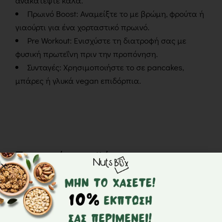
ανακατέψτε καλά.
Πρωινό Boost: Αναμείξτε το με βρώμη, φρούτα ή
γιαούρτι για ένα χορταστικό πρωινό.
Pre Workout: Ενισχύστε τη διατροφή σας με
φυσική πρωτεΐνη πριν την προπόνηση.
Συνταγές: Χρησιμοποιήστε το σε pancakes,
μπάρες ή γλυκά vegan επιδόρπια.
Σχετικά προϊόντα