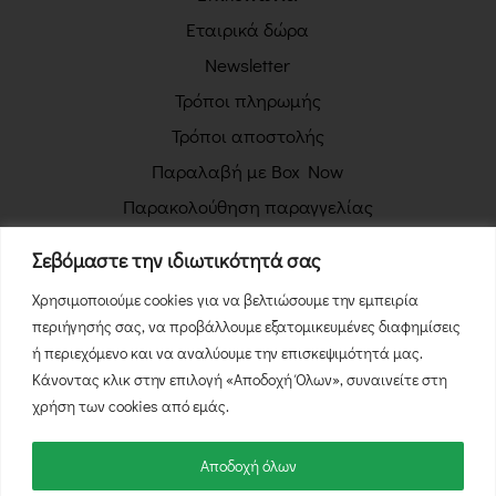
Εταιρικά δώρα
Newsletter
Τρόποι πληρωμής
Τρόποι αποστολής
Παραλαβή με Box Now
Παρακολούθηση παραγγελίας
Πολιτική απορρήτου
Σεβόμαστε την ιδιωτικότητά σας
Όροι χρήσης
Χρησιμοποιούμε cookies για να βελτιώσουμε την εμπειρία
Πολιτική επιστροφών
περιήγησής σας, να προβάλλουμε εξατομικευμένες διαφημίσεις
Φόρμα Υπαναχώρησης
ή περιεχόμενο και να αναλύουμε την επισκεψιμότητά μας.
Κάνοντας κλικ στην επιλογή «Αποδοχή Όλων», συναινείτε στη
χρήση των cookies από εμάς.
Αποδοχή όλων