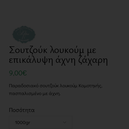
Σουτζούκ λουκούμ με
επικάλυψη άχνη ζάχαρη
9,00
€
Παραδοσιακό σουτζούκ λουκούμ Κομοτηνής,
πασπαλισμένο με άχνη.
Ποσότητα