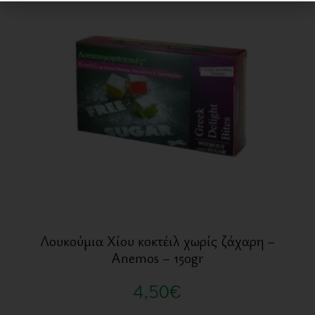
Λουκούμια Χίου κοκτέιλ χωρίς ζάχαρη –
Anemos – 150gr
4,50
€