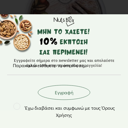
Χαλβάς espresso – Χαλβάς Κυργίων – 450gr
5,80
€
Εγγραφή
Έχω διαβάσει και συμφωνώ με τους Όρους
Χρήσης
Μη διαθέσιμο