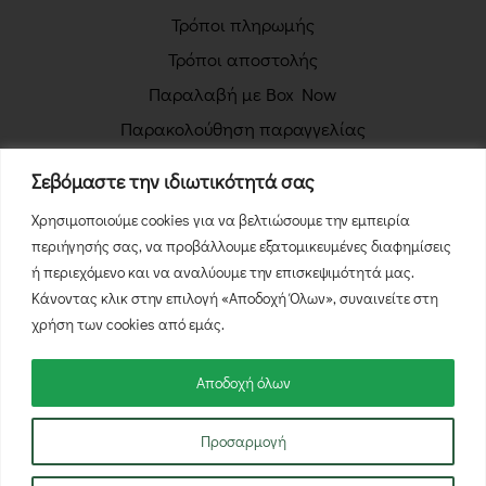
Τρόποι πληρωμής
Τρόποι αποστολής
Παραλαβή με Box Now
Παρακολούθηση παραγγελίας
Πολιτική απορρήτου
Σεβόμαστε την ιδιωτικότητά σας
Όροι χρήσης
Χρησιμοποιούμε cookies για να βελτιώσουμε την εμπειρία
Πολιτική επιστροφών
περιήγησής σας, να προβάλλουμε εξατομικευμένες διαφημίσεις
Φόρμα Υπαναχώρησης
ή περιεχόμενο και να αναλύουμε την επισκεψιμότητά μας.
Κάνοντας κλικ στην επιλογή «Αποδοχή Όλων», συναινείτε στη
χρήση των cookies από εμάς.
Αποδοχή όλων
© 2026 NutsBox.gr - Με την επιφύλαξη κάθε νόμιμου
Προσαρμογή
δικαιώματος.
δημιουργία & φιλοξενία eshop by
manbiz