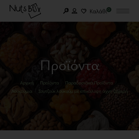
0
Καλάθι
Προϊόντα
Αρχική
Προϊόντα
Παραδοσιακά Προϊόντα
Λουκούμια
Σουτζούκ λουκούμ με επικάλυψη άχνη ζάχαρη