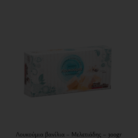
Λουκούμια βανίλια – Μελετιάδης – 300gr