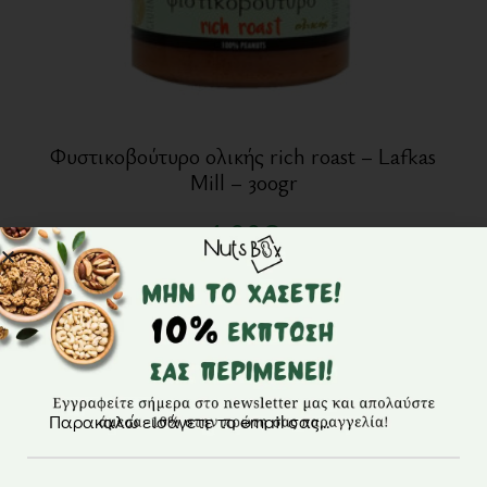
Φυστικοβούτυρο ολικής rich roast – Lafkas
Mill – 300gr
4,00
€
Μη διαθέσιμο