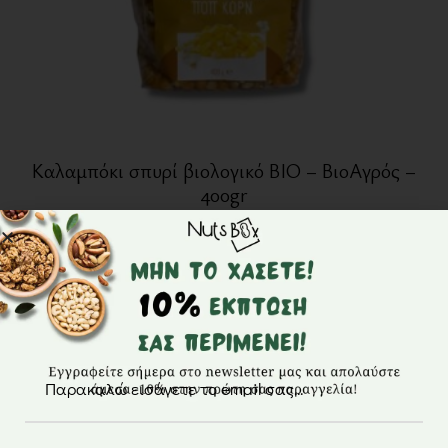
Καλαμπόκι σπυρί βιολογικό BIO – ΒιοΑγρός –
400gr
1,90
€
Μη διαθέσιμο