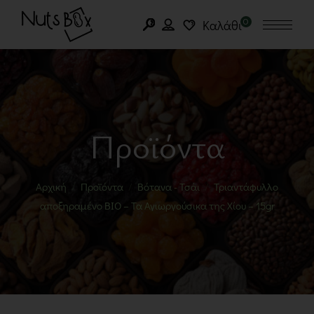
0
Καλάθι
Προϊόντα
Αρχική
Προϊόντα
Βότανα - Τσάι
Τριαντάφυλλο
αποξηραμένο BIO – Τα Αγιωργούσικα της Χίου – 15gr