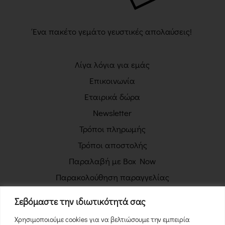
Ένα πακέτο γεμάτο γευστικές απολαύσεις!
Λίγα λόγια για εμάς
Επικοινωνία
Εταιρικά δώρα
Newsletter
Τρόποι πληρωμής
Τρόποι αποστολής
Παραλαβή με Box Now
Παρακολούθηση παραγγελίας
Πολιτική απορρήτου
Σεβόμαστε την ιδιωτικότητά σας
Όροι χρήσης
Χρησιμοποιούμε cookies για να βελτιώσουμε την εμπειρία