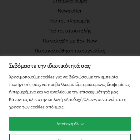
Εταιρικά δώρα
Newsletter
Τρόποι πληρωμής
Τρόποι αποστολής
Παραλαβή με Box Now
Παρακολούθηση παραγγελίας
Πολιτική απορρήτου
Σεβόμαστε την ιδιωτικότητά σας
Όροι χρήσης
Χρησιμοποιούμε cookies για να βελτιώσουμε την εμπειρία
Πολιτική επιστροφών
περιήγησής σας, να προβάλλουμε εξατομικευμένες διαφημίσεις
Φόρμα Υπαναχώρησης
ή περιεχόμενο και να αναλύουμε την επισκεψιμότητά μας.
Κάνοντας κλικ στην επιλογή «Αποδοχή Όλων», συναινείτε στη
χρήση των cookies από εμάς.
Αποδοχή όλων
© 2026 NutsBox.gr - Με την επιφύλαξη κάθε νόμιμου