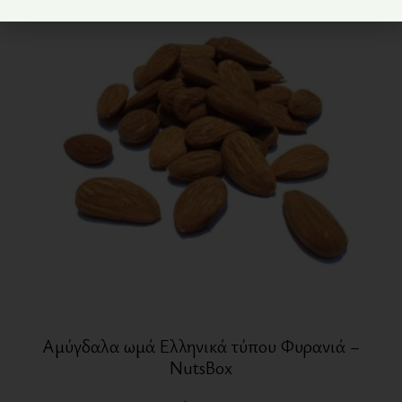
Αμύγδαλα ωμά Ελληνικά τύπου Φυρανιά –
NutsBox