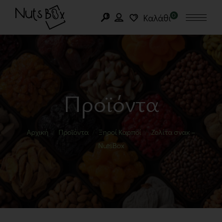
0
Καλάθι
Προϊόντα
Αρχική
Προϊόντα
Ξηροί Καρποί
Ζολίτα σνακ –
NutsBox