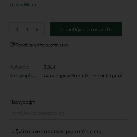
Σε απόθεμα
Προσθήκη στο καλάθι
Προσθήκη στα αγαπημένα
Κωδικός:
ZOL4
Κατηγορίες:
Σνακ Ξηρών Καρπών
,
Ξηροί Καρποί
Περιγραφή
Επιπλέον πληροφορίες
Το ζολίτα σνακ αποτελεί μία από τις πιο