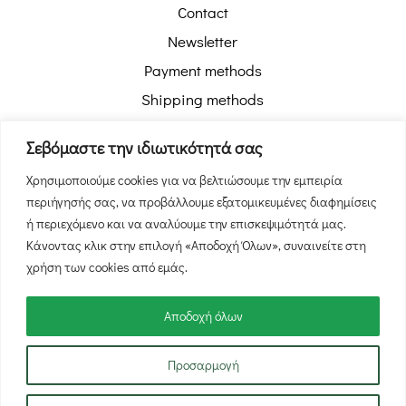
Contact
Newsletter
Payment methods
Shipping methods
Pickup with Box Now
Σεβόμαστε την ιδιωτικότητά σας
Order tracking
Χρησιμοποιούμε cookies για να βελτιώσουμε την εμπειρία
Return policy
περιήγησής σας, να προβάλλουμε εξατομικευμένες διαφημίσεις
Privacy policy
ή περιεχόμενο και να αναλύουμε την επισκεψιμότητά μας.
Terms of use
Κάνοντας κλικ στην επιλογή «Αποδοχή Όλων», συναινείτε στη
χρήση των cookies από εμάς.
Αποδοχή όλων
Προσαρμογή
© 2026 NutsBox.gr - All rights reserved.
website hosted & developed by
manbiz