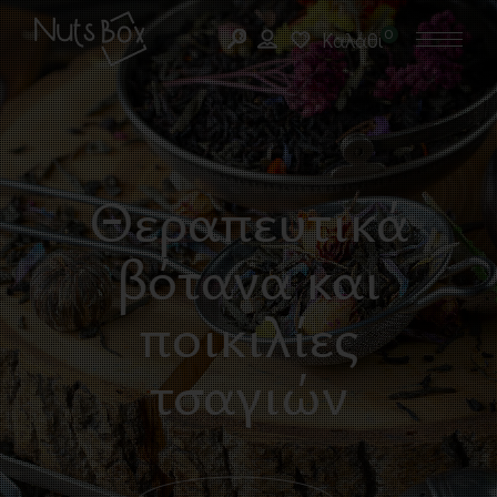
0
Καλάθι
Θεραπευτικά
βότανα και
ποικιλίες
τσαγιών