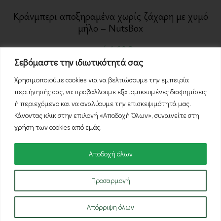
Κράνμπερι αποξηραμένα χωρίς ζάχαρη με χυμό
μήλο – NutsBox
από
1,60
€
Σεβόμαστε την ιδιωτικότητά σας
Χρησιμοποιούμε cookies για να βελτιώσουμε την εμπειρία
περιήγησής σας, να προβάλλουμε εξατομικευμένες διαφημίσεις
ή περιεχόμενο και να αναλύουμε την επισκεψιμότητά μας.
Κάνοντας κλικ στην επιλογή «Αποδοχή Όλων», συναινείτε στη
Πακέτα &
χρήση των cookies από εμάς.
Προσφορές
Αποδοχή όλων
Ανακαλύψτε μοναδικές εκπτώσεις και
Προσαρμογή
συνδυασμούς προϊόντων
Απόρριψη όλων