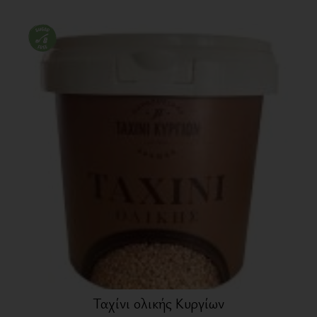
Ταχίνι ολικής Κυργίων