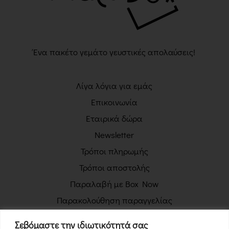
Ένα πακέτο γεμάτο γευστικές απολαύσεις!
Λίγα λόγια για εμάς
Επικοινωνία
Εταιρικά δώρα
Newsletter
Τρόποι πληρωμής
Τρόποι αποστολής
Παραλαβή με Box Now
Παρακολούθηση παραγγελίας
Πολιτική απορρήτου
Σεβόμαστε την ιδιωτικότητά σας