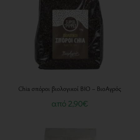
Chia σπόροι βιολογικοί BIO – ΒιοΑγρός
από
2,90
€