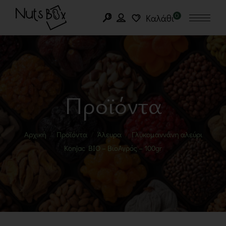
0
Καλάθι
Προϊόντα
Αρχική
Προϊόντα
Άλευρα
Γλυκομαννάνη αλεύρι
Konjac BIO – ΒιοΑγρός – 100gr