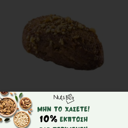
Μελομακάρονα χύμα
από
4,00
€