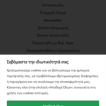
Επικοινωνία
Εταιρικά δώρα
Newsletter
Τρόποι πληρωμής
Τρόποι αποστολής
Παραλαβή με Box Now
Παρακολούθηση παραγγελίας
Πολιτική απορρήτου
Σεβόμαστε την ιδιωτικότητά σας
Όροι χρήσης
Χρησιμοποιούμε cookies για να βελτιώσουμε την εμπειρία
Πολιτική επιστροφών
περιήγησής σας, να προβάλλουμε εξατομικευμένες διαφημίσεις
Φόρμα Υπαναχώρησης
ή περιεχόμενο και να αναλύουμε την επισκεψιμότητά μας.
Κάνοντας κλικ στην επιλογή «Αποδοχή Όλων», συναινείτε στη
χρήση των cookies από εμάς.
Αποδοχή όλων