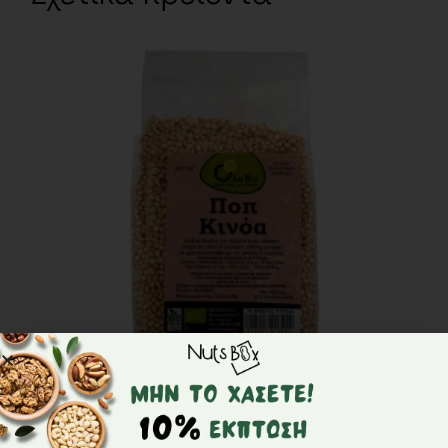
Ποπ κινόα BIO – Όλα Bio – 100gr