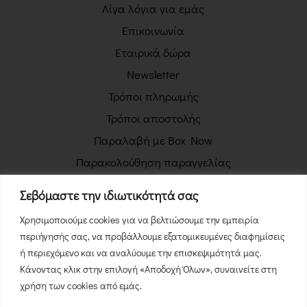
Λίγα λόγια για εμάς
Επικοινωνία
Εταιρικά δώρα
Newsletter
Τρόποι πληρωμής
Τρόποι αποστολής
Παραλαβή με Box Now
Παρακολούθηση παραγγελίας
Πολιτική απορρήτου
Σεβόμαστε την ιδιωτικότητά σας
Όροι χρήσης
Χρησιμοποιούμε cookies για να βελτιώσουμε την εμπειρία
Πολιτική επιστροφών
περιήγησής σας, να προβάλλουμε εξατομικευμένες διαφημίσεις
Φόρμα Υπαναχώρησης
ή περιεχόμενο και να αναλύουμε την επισκεψιμότητά μας.
Κάνοντας κλικ στην επιλογή «Αποδοχή Όλων», συναινείτε στη
χρήση των cookies από εμάς.