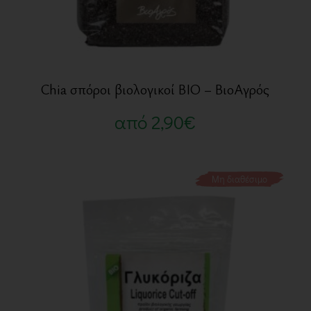
Chia σπόροι βιολογικοί BIO – ΒιοΑγρός
από
2,90
€
Μη διαθέσιμο