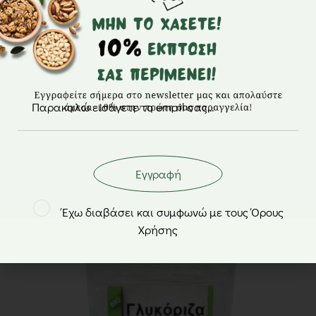
Πρωτεΐνη whey ορού γάλακτος κακάο 75% BIO
– Βιολόγος – 500gr
37,90
€
Εγγραφή
Μη διαθέσιμο
Έχω διαβάσει και συμφωνώ με τους Όρους
Χρήσης