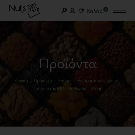
0
Καλάθι
Προϊόντα
Αρχική
Προϊόντα
Σπόροι
Λιναρόσπορος χρυσός
κοπανιστός BIO – ΒιοΑγρός – 350gr