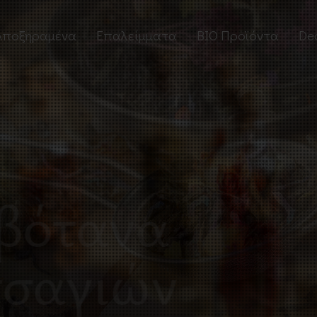
Αποξηραμένα
Επαλείμματα
BIO Προϊόντα
De
ποί
Βούτυρα Ξηρών
My
Καρπών
Πα
Ταχίνια
ν
Πρ
Πραλίνες
 βότανα
Μαρμελάδες
Μέλια
ς τσαγιών