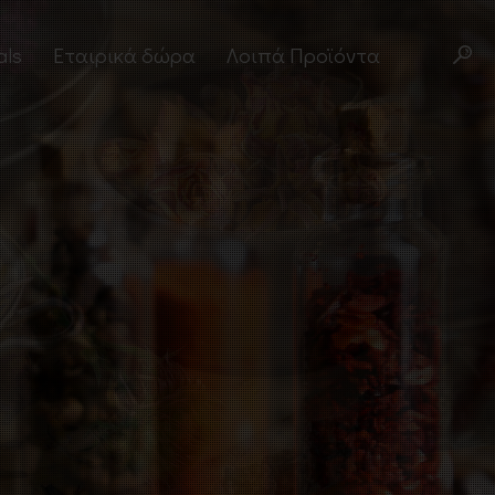
als
Εταιρικά δώρα
Λοιπά Προϊόντα
stery Boxes
Άλευρα
κέτα
Superfoods
οσφορές
Σπόροι
Δημητριακά
Βότανα
Μπαχαρικά
Παραδοσιακά Προϊόντα
Σνακ
Noodles – Ramen