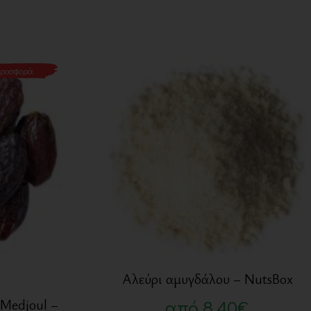
ροσφορά
Αλεύρι αμυγδάλου – NutsBox
 Medjoul –
από
8,40
€