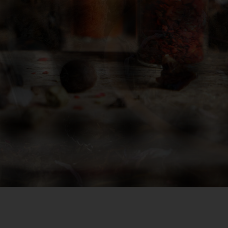
Ζαχαρώδη
Γλυκαντικά
Έλαια
Ροφήματα
Πρωτεΐνες
Συμπληρώματα
International Corner