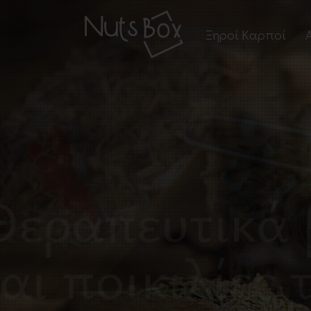
Ξηροί Καρποί
Ψημένοι Ξηροί Καρ
Ωμοί Ξηροί Καρποί
Σνακ Ξηρών Καρπώ
Μείγματα Ξηρών
Θεραπευτικά
Καρπών
και ποικιλίε