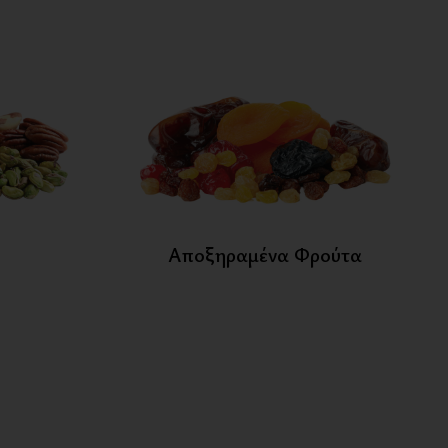
Αποξηραμένα Φρούτα
Βόταν