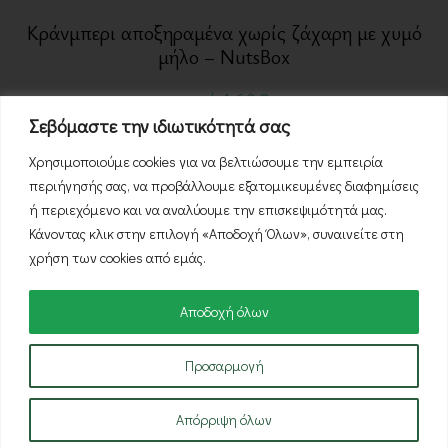
Κράνμπερι αποξηραμένα χωρίς ζάχαρη με χυμό
μήλο – NutsBox
από
1,60
€
Σεβόμαστε την ιδιωτικότητά σας
Χρησιμοποιούμε cookies για να βελτιώσουμε την εμπειρία
περιήγησής σας, να προβάλλουμε εξατομικευμένες διαφημίσεις
ή περιεχόμενο και να αναλύουμε την επισκεψιμότητά μας.
Κάνοντας κλικ στην επιλογή «Αποδοχή Όλων», συναινείτε στη
Πακέτα &
χρήση των cookies από εμάς.
Προσφορές
Αποδοχή όλων
Ανακαλύψτε μοναδικές εκπτώσεις και
Προσαρμογή
συνδυασμούς προϊόντων
Απόρριψη όλων