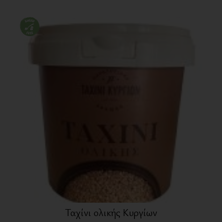
Ταχίνι ολικής Κυργίων