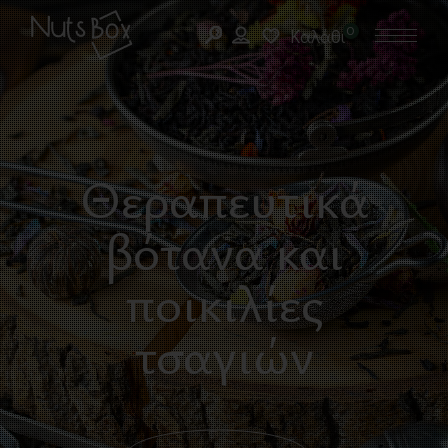
0
Καλάθι
Θεραπευτικά
βότανα και
ποικιλίες
τσαγιών