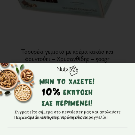
Τσουρέκι γεμιστό με κρέμα κακάο και
φουντούκι – Χρυσανθίδης – 500gr
10,50
€