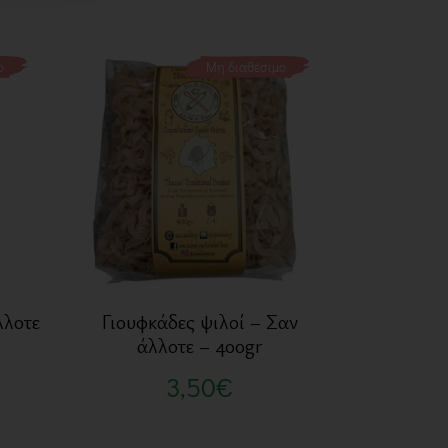
ο
Μη διαθέσιμο
λλοτε
Γιουφκάδες ψιλοί – Σαν
άλλοτε – 400gr
3,50
€