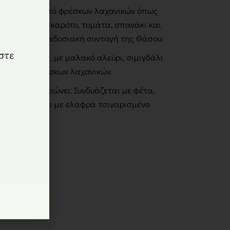
νικών με πολτό φρέσκων λαχανικών όπως
ιά Φλωρίνης, καρότο, τομάτα, σπανάκι και
σμένο σε παραδοσιακή συνταγή της Θάσου.
ζύμι ημέρας, με μαλακό αλεύρι, σιμιγδάλι
και πολτό φρέσκων λαχανικών.
τέλεσμα δικαιώνει. Συνδυάζεται με φέτα,
 ή ακόμα και με ελαφρά τσιγαρισμένο
αλασσινά.