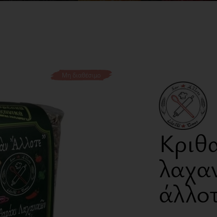
Μη διαθέσιμο
Κριθ
λαχα
άλλοτ