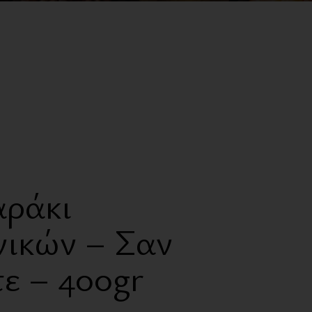
Ζαχαρώδη
Γλυκαντικά
Έλαια
Ροφήματα
Πρωτεΐνες
Συμπληρώματα
International Corner
αράκι
νικών – Σαν
ε – 400gr