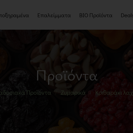
ποξηραμένα
Επαλείμματα
BIO Προϊόντα
Deal
οί
Βούτυρα Ξηρών Καρπών
Myst
Ταχίνια
Πακέ
Πραλίνες
Προσ
Προϊόντα
Μαρμελάδες
Μέλια
αδοσιακά Προϊόντα
Ζυμαρικά
Κριθαράκι λαχ