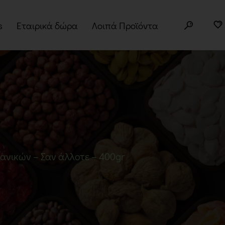
s
Εταιρικά δώρα
Λοιπά Προϊόντα
ery Boxes
Άλευρα
τα
Superfoods
φορές
Σπόροι
Δημητριακά
Βότανα
ανικών – Σαν άλλοτε – 400gr
Μπαχαρικά
Παραδοσιακά Προϊόντα
Σνακ
Noodles – Ramen