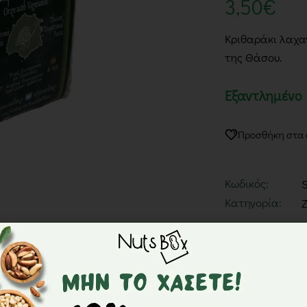
3,50
€
Κριθαράκι λαχα
της Θάσου.
Εξαντλημένο
Προσθήκη στα
Κωδικός:
Κατηγορία:
Περιγραφή