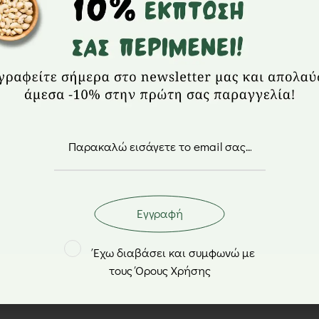
Κριθαράκι λαχα
παντζάρι, πιπερ
κρεμμύδι. Βασι
Ζυμωμένο με προ
σκληρού σίτου 
Το γευστικό απο
σάλτσα τομάτας
κρεμμύδι και θ
Εγγραφή
Έχω διαβάσει και συμφωνώ με
τους Όρους Χρήσης