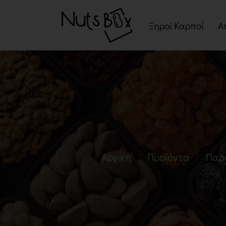
Ξηροί Καρποί
Α
Ψημένοι Ξηροί Καρπ
Ωμοί Ξηροί Καρποί
Σνακ Ξηρών Καρπών
Μείγματα Ξηρών
Καρπών
Αρχική
Προϊόντα
Παρ